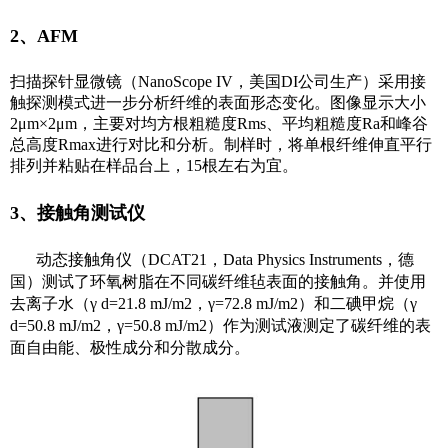
2、AFM
扫描探针显微镜（NanoScope IV，美国DI公司生产）采用接
触探测模式进一步分析纤维的表面形态变化。图像显示大小
2μm×2μm，主要对均方根粗糙度Rms、平均粗糙度Ra和峰谷
总高度Rmax进行对比和分析。制样时，将单根纤维伸直平行
排列并粘贴在样品台上，15根左右为宜。
3、接触角测试仪
动态接触角仪（DCAT21，Data Physics Instruments，德
国）测试了环氧树脂在不同碳纤维毡表面的接触角。并使用
去离子水（γ d=21.8 mJ/m2，γ=72.8 mJ/m2）和二碘甲烷（γ
d=50.8 mJ/m2，γ=50.8 mJ/m2）作为测试液测定了碳纤维的表
面自由能、极性成分和分散成分。